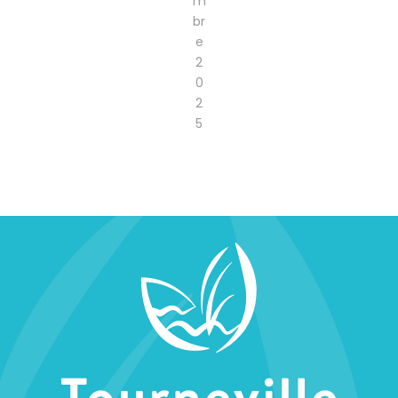
m
br
e
2
0
2
5