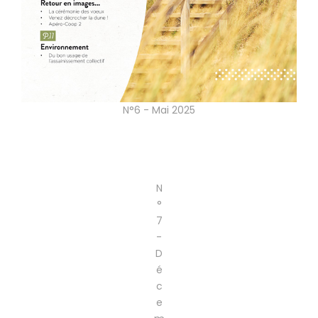
N°6 - Mai 2025
N
°
7
-
D
é
c
e