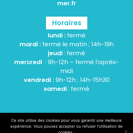
mer.fr
Horaires
lundi :
fermé
mardi :
fermé le matin ; 14h-19h
jeudi
: fermé
mercredi
: 9h-12h – fermé l’après-
midi
vendredi :
9h-12h ; 14h-15h30
samedi
: fermé
Ce site utilise des cookies pour vous garantir une meilleure
© 2026 Tourneville-sur-mer -
Mentions Légales
-
expérience. Vous pouvez accepter ou refuser l'utilisation de
Cookies et données personnelles
- Conception :
cookies :