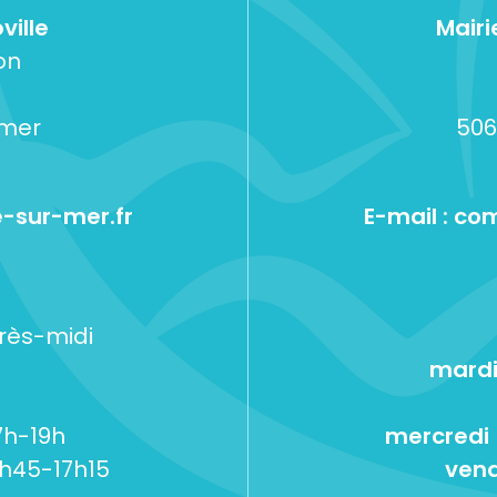
ville
Mairi
on
-mer
506
-sur-mer.fr
E-mail :
com
près-midi
mardi
7h-19h
mercredi
5h45-17h15
vend