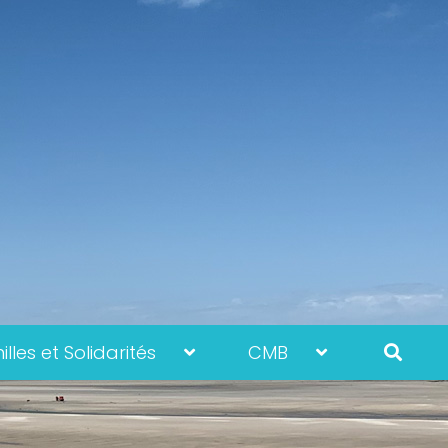
lles et Solidarités
CMB