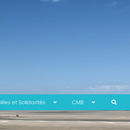
lles et Solidarités
CMB