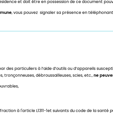
 résidence et doit être en possession de ce document po
ommune
, vous pouvez signaler sa présence en téléphonant 
par des particuliers à l’aide d’outils ou d’appareils susce
, tronçonneuses, débroussailleuses, scies, etc.,
ne peuve
 ouvrables,
raction à l'article L1311-1et suivants du code de la santé 