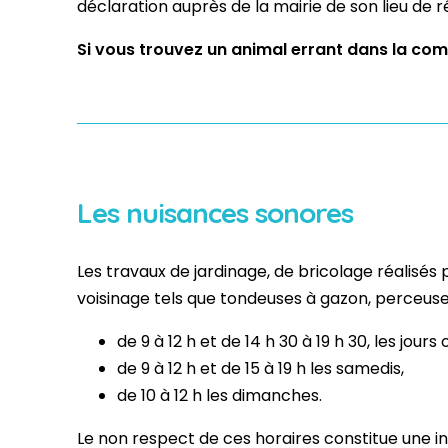
déclaration auprès de la mairie de son lieu de
Si vous trouvez un animal errant dans la c
Les nuisances sonores
Les travaux de jardinage, de bricolage réalisés 
voisinage tels que tondeuses à gazon, perceuses
de 9 à 12 h et de 14 h 30 à 19 h 30, les jours
de 9 à 12 h et de 15 à 19 h les samedis,
de 10 à 12 h les dimanches.
Le non respect de ces horaires constitue une inf