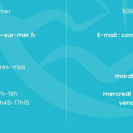
-mer
506
-sur-mer.fr
E-mail :
com
près-midi
mardi
7h-19h
mercredi
5h45-17h15
vend