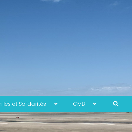
lles et Solidarités
CMB