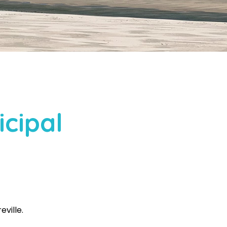
cipal
eville.