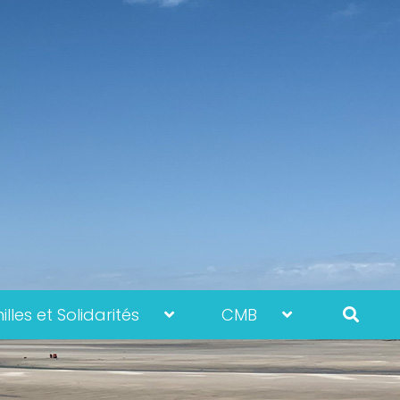
lles et Solidarités
CMB