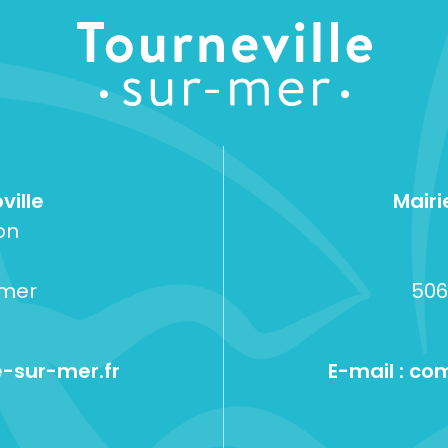
ville
Mairi
on
-mer
506
-sur-mer.fr
E-mail :
com