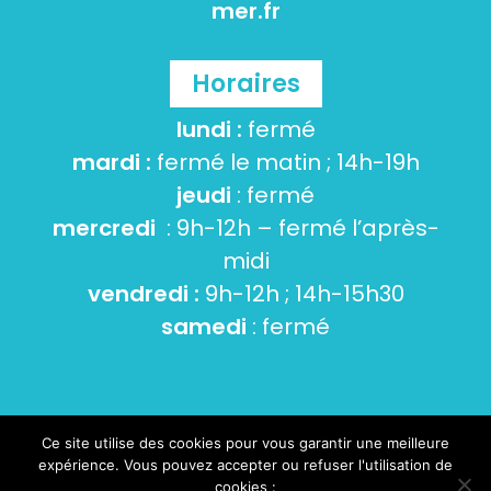
mer.fr
Horaires
lundi :
fermé
mardi :
fermé le matin ; 14h-19h
jeudi
: fermé
mercredi
: 9h-12h – fermé l’après-
midi
vendredi :
9h-12h ; 14h-15h30
samedi
: fermé
Ce site utilise des cookies pour vous garantir une meilleure
© 2026 Tourneville-sur-mer -
Mentions Légales
-
expérience. Vous pouvez accepter ou refuser l'utilisation de
Cookies et données personnelles
- Conception :
cookies :