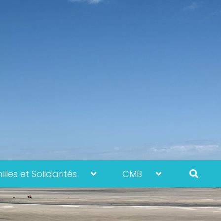
lles et Solidarités
CMB