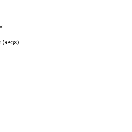
es
if (RPQS)