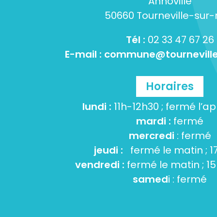
Annoville
50660 Tourneville-sur
Tél :
02 33 47 67 26
E-mail :
commune@tourneville
Horaires
lundi :
11h-12h30 ; fermé l’a
mardi :
fermé
mercredi
: fermé
jeudi :
fermé le matin ; 1
vendredi :
fermé le matin ; 1
samed
i : fermé