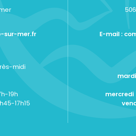
-mer
506
-sur-mer.fr
E-mail :
com
près-midi
mardi
7h-19h
mercredi
5h45-17h15
vend