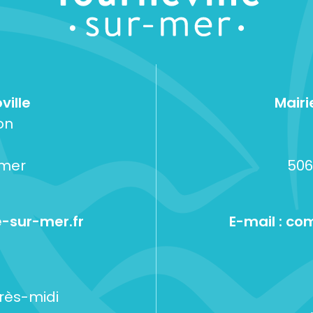
ville
Mairi
on
-mer
506
-sur-mer.fr
E-mail :
com
près-midi