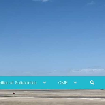
lles et Solidarités
CMB