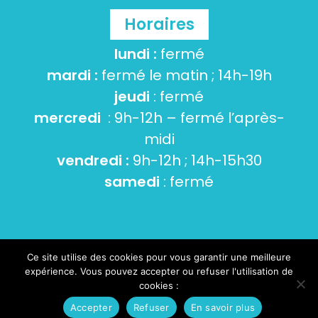
Horaires
lundi :
fermé
mardi :
fermé le matin ; 14h-19h
jeudi
: fermé
mercredi
: 9h-12h – fermé l’après-
midi
vendredi :
9h-12h ; 14h-15h30
samedi
: fermé
Ce site utilise des cookies pour vous garantir une meilleure
© 2026 Tourneville-sur-mer -
Mentions Légales
-
expérience. Vous pouvez accepter ou refuser l'utilisation de
Cookies et données personnelles
- Conception :
cookies :
Nicolas Evariste Communication
Accepter
Refuser
En savoir plus