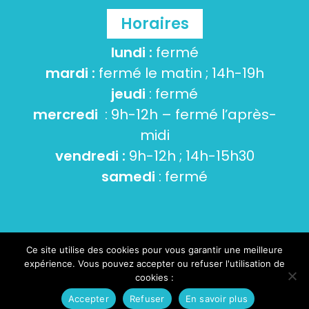
Horaires
lundi :
fermé
mardi :
fermé le matin ; 14h-19h
jeudi
: fermé
mercredi
: 9h-12h – fermé l’après-
midi
vendredi :
9h-12h ; 14h-15h30
samedi
: fermé
Ce site utilise des cookies pour vous garantir une meilleure
© 2026 Tourneville-sur-mer -
Mentions Légales
-
expérience. Vous pouvez accepter ou refuser l'utilisation de
Cookies et données personnelles
- Conception :
cookies :
Nicolas Evariste Communication
Accepter
Refuser
En savoir plus