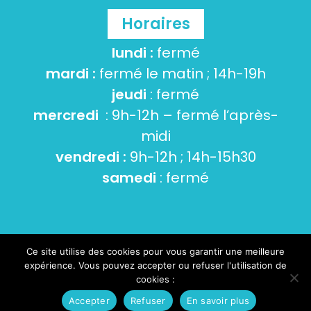
Horaires
lundi :
fermé
mardi :
fermé le matin ; 14h-19h
jeudi
: fermé
mercredi
: 9h-12h – fermé l’après-
midi
vendredi :
9h-12h ; 14h-15h30
samedi
: fermé
Ce site utilise des cookies pour vous garantir une meilleure
© 2026 Tourneville-sur-mer -
Mentions Légales
-
expérience. Vous pouvez accepter ou refuser l'utilisation de
Cookies et données personnelles
- Conception :
cookies :
Nicolas Evariste Communication
Accepter
Refuser
En savoir plus