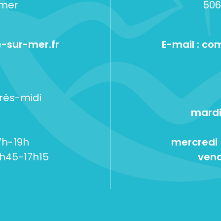
-mer
506
-sur-mer.fr
E-mail :
com
près-midi
mardi
7h-19h
mercredi
5h45-17h15
vend