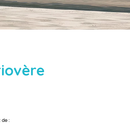
riovère
 de :