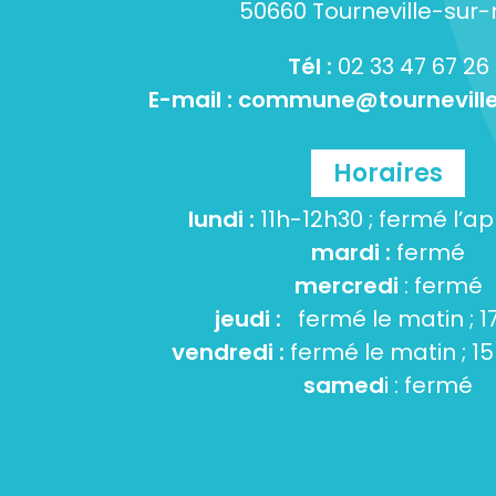
50660 Tourneville-sur
Tél :
02 33 47 67 26
E-mail :
commune@tourneville
Horaires
lundi :
11h-12h30 ; fermé l’a
mardi :
fermé
mercredi
: fermé
jeudi :
fermé le matin ; 1
vendredi :
fermé le matin ; 1
samed
i : fermé