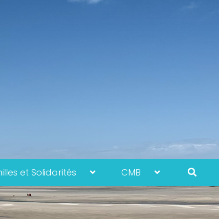
lles et Solidarités
CMB