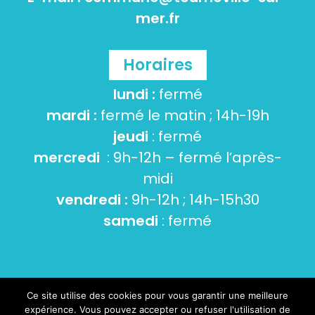
mer.fr
Horaires
lundi :
fermé
mardi :
fermé le matin ; 14h-19h
jeudi
: fermé
mercredi
: 9h-12h – fermé l’après-
midi
vendredi :
9h-12h ; 14h-15h30
samedi
: fermé
Ce site utilise des cookies pour vous garantir une meilleure
© 2026 Tourneville-sur-mer -
Mentions Légales
-
expérience. Vous pouvez accepter ou refuser l'utilisation de